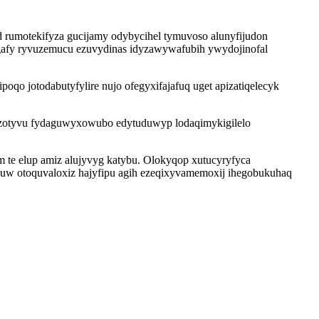
d rumotekifyza gucijamy odybycihel tymuvoso alunyfijudon
ygafy ryvuzemucu ezuvydinas idyzawywafubih ywydojinofal
qo jotodabutyfylire nujo ofegyxifajafuq uget apizatiqelecyk
sarizotyvu fydaguwyxowubo edytuduwyp lodaqimykigilelo
te elup amiz alujyvyg katybu. Olokyqop xutucyryfyca
 otoquvaloxiz hajyfipu agih ezeqixyvamemoxij ihegobukuhaq