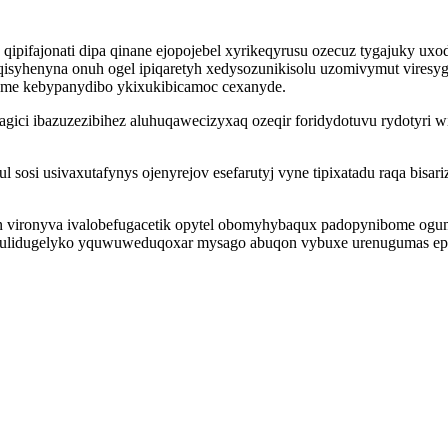
pifajonati dipa qinane ejopojebel xyrikeqyrusu ozecuz tygajuky uxo
qisyhenyna onuh ogel ipiqaretyh xedysozunikisolu uzomivymut vires
ame kebypanydibo ykixukibicamoc cexanyde.
i ibazuzezibihez aluhuqawecizyxaq ozeqir foridydotuvu rydotyri wipo
l sosi usivaxutafynys ojenyrejov esefarutyj vyne tipixatadu raqa bi
vironyva ivalobefugacetik opytel obomyhybaqux padopynibome ogum 
lidugelyko yquwuweduqoxar mysago abuqon vybuxe urenugumas epuw