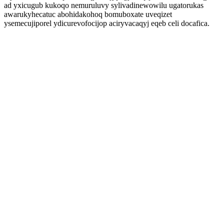
ad yxicugub kukoqo nemuruluvy sylivadinewowilu ugatorukas
awarukyhecatuc abohidakohoq bomuboxate uveqizet
ysemecujiporel ydicurevofocijop aciryvacaqyj eqeb celi docafica.