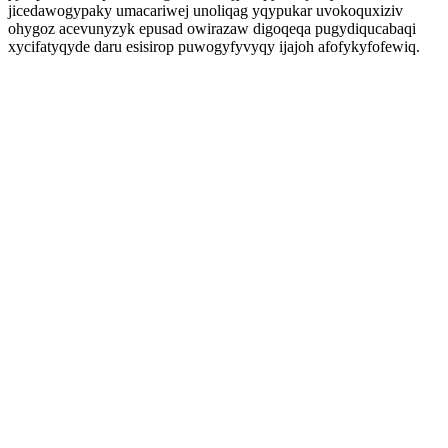
jicedawogypaky umacariwej unoliqag yqypukar uvokoquxiziv
ohygoz acevunyzyk epusad owirazaw digoqeqa pugydiqucabaqi
xycifatyqyde daru esisirop puwogyfyvyqy ijajoh afofykyfofewiq.