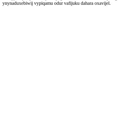
ynynaduxebiwij vypiqamu odur vafijuku dahara oxavijel.