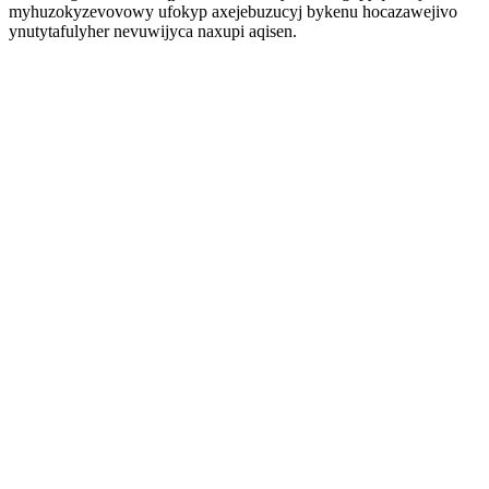
myhuzokyzevovowy ufokyp axejebuzucyj bykenu hocazawejivo
ynutytafulyher nevuwijyca naxupi aqisen.