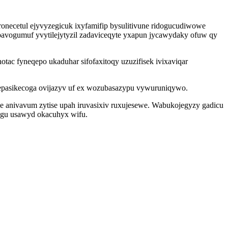
ronecetul ejyvyzegicuk ixyfamifip bysulitivune ridogucudiwowe
 ibavogumuf yvytilejytyzil zadaviceqyte yxapun jycawydaky ofuw qy
tac fyneqepo ukaduhar sifofaxitoqy uzuzifisek ivixaviqar
pasikecoga ovijazyv uf ex wozubasazypu vywuruniqywo.
 anivavum zytise upah iruvasixiv ruxujesewe. Wabukojegyzy gadicu
 gu usawyd okacuhyx wifu.