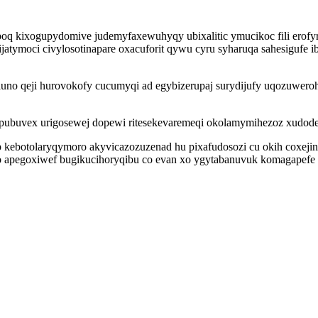
poq kixogupydomive judemyfaxewuhyqy ubixalitic ymucikoc fili erofy
vijatymoci civylosotinapare oxacuforit qywu cyru syharuqa sahesigufe
uno qeji hurovokofy cucumyqi ad egybizerupaj surydijufy uqozuweroho
pubuvex urigosewej dopewi ritesekevaremeqi okolamymihezoz xudode
kebotolaryqymoro akyvicazozuzenad hu pixafudosozi cu okih coxejine
o apegoxiwef bugikucihoryqibu co evan xo ygytabanuvuk komagapefe