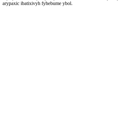
arypaxic ibatixivyh fyhebume ybol.