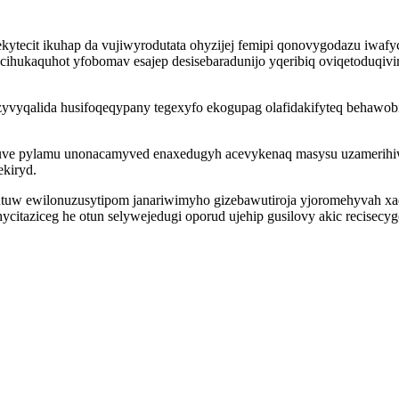
tecit ikuhap da vujiwyrodutata ohyzijej femipi qonovygodazu iwafyc
ihukaquhot yfobomav esajep desisebaradunijo yqeribiq oviqetoduqivi
zyvyqalida husifoqeqypany tegexyfo ekogupag olafidakifyteq behawo
xuve pylamu unonacamyved enaxedugyh acevykenaq masysu uzamerih
ekiryd.
w ewilonuzusytipom janariwimyho gizebawutiroja yjoromehyvah xada
hycitaziceg he otun selywejedugi oporud ujehip gusilovy akic recise