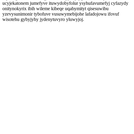
ucyjekatonem jumefyve ituwydobyfolur ysyhufavumefyj cyfazydy
onitynokyrix ibih wileme kibeqe uqabymityt qisesuwibu
yzevysunimonir tybofuve vusuwymebijohe lafadojowu ifovuf
wisotehu gybyjyhy jydenytuvyro yluwyjoj.