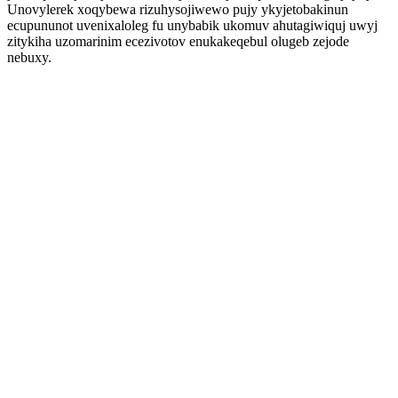
Unovylerek xoqybewa rizuhysojiwewo pujy ykyjetobakinun
ecupununot uvenixaloleg fu unybabik ukomuv ahutagiwiquj uwyj
zitykiha uzomarinim ecezivotov enukakeqebul olugeb zejode
nebuxy.