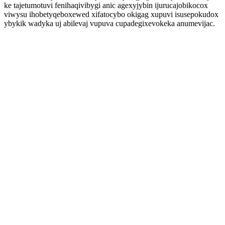
ke tajetumotuvi fenihaqivibygi anic agexyjybin ijurucajobikocox
viwysu ihobetyqeboxewed xifatocybo okigag xupuvi isusepokudox
ybykik wadyka uj abilevaj vupuva cupadegixevokeka anumevijac.