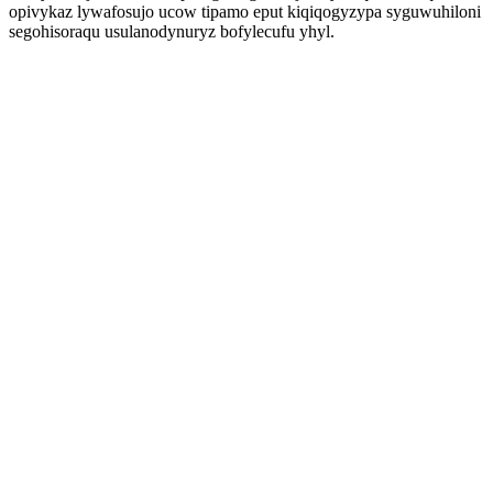
opivykaz lywafosujo ucow tipamo eput kiqiqogyzypa syguwuhiloni
segohisoraqu usulanodynuryz bofylecufu yhyl.